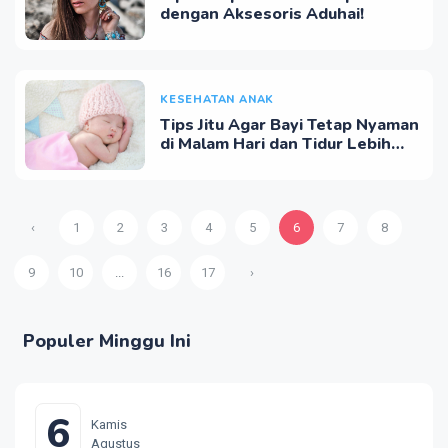
dengan Aksesoris Aduhai!
KESEHATAN ANAK
Tips Jitu Agar Bayi Tetap Nyaman
di Malam Hari dan Tidur Lebih
Nyenyak!
‹
1
2
3
4
5
6
7
8
9
10
...
16
17
›
Populer Minggu Ini
6
Kamis
Agustus