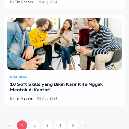
By
Tim Redaksi
19 Aug 2024
INSPIRASI
10 Soft Skills yang Bikin Karir Kita Nggak
Mentok di Kantor!
By
Tim Redaksi
03 Aug 2024
‹
1
2
3
4
5
›