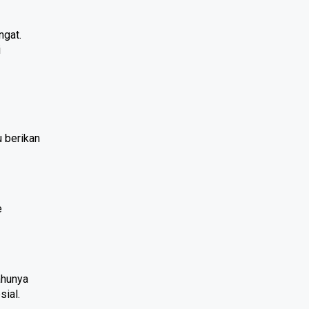
gat. 
 
berikan 
 
hunya 
ial.