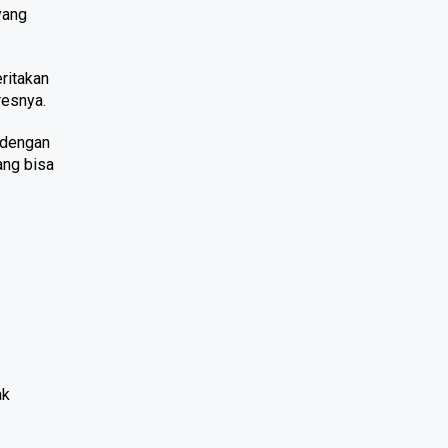
ang 
itakan 
resnya.
 dengan 
ng bisa 
k 