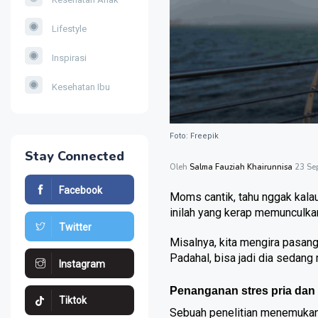
Lifestyle
Inspirasi
Kesehatan Ibu
Foto: Freepik
Stay Connected
Oleh
Salma Fauziah Khairunnisa
23 Se
Facebook
Moms cantik, tahu nggak kala
inilah yang kerap memunculk
Twitter
Misalnya, kita mengira pasan
Padahal, bisa jadi dia sedan
Instagram
Penanganan stres pria dan
Tiktok
Sebuah penelitian menemukan 