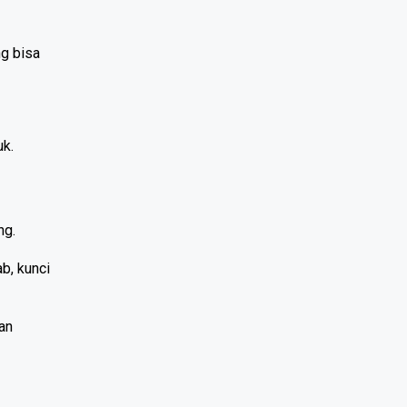
g bisa 
k. 
ng.
, kunci 
an 