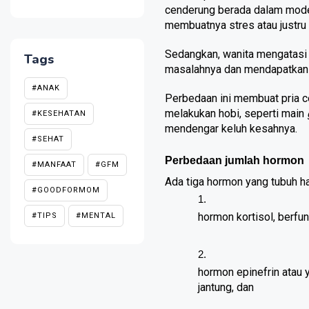
cenderung berada dalam mod
membuatnya stres atau justru
Sedangkan, wanita mengatasi 
Tags
masalahnya dan mendapatkan d
#ANAK
Perbedaan ini membuat pria ce
melakukan hobi, seperti main 
#KESEHATAN
mendengar keluh kesahnya.
#SEHAT
Perbedaan jumlah hormon
#MANFAAT
#GFM
Ada tiga hormon yang tubuh ha
#GOODFORMOM
hormon kortisol, berfu
#TIPS
#MENTAL
hormon epinefrin atau 
jantung, dan