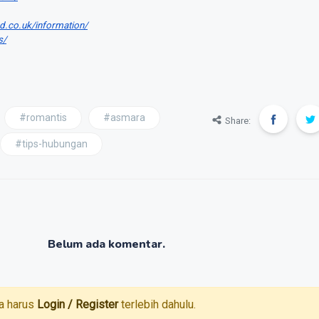
d.co.uk/information/
s/
#romantis
#asmara
Share:
#tips-hubungan
Belum ada komentar.
a harus
Login / Register
terlebih dahulu.