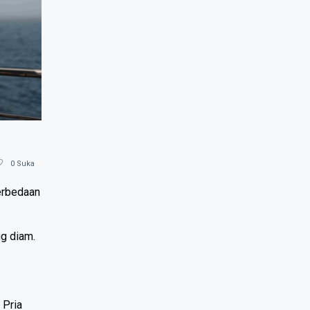
0
Suka
rbedaan 
 diam. 
Pria 