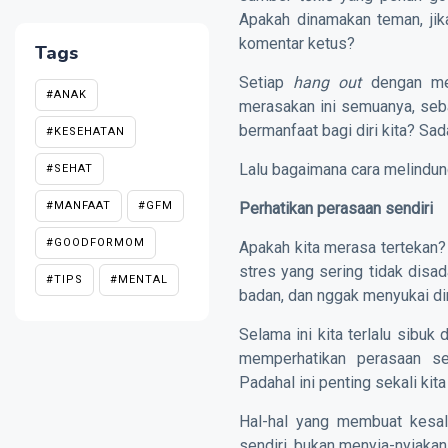
Apakah dinamakan teman, jik
komentar ketus?
Tags
Setiap
hang out
dengan me
#ANAK
merasakan ini semuanya, seba
bermanfaat bagi diri kita? Sa
#KESEHATAN
Lalu bagaimana cara melindungi
#SEHAT
#MANFAAT
#GFM
Perhatikan perasaan sendiri
#GOODFORMOM
Apakah kita merasa tertekan?
stres yang sering tidak disa
#TIPS
#MENTAL
badan, dan nggak menyukai diri
Selama ini kita terlalu sibuk
memperhatikan perasaan se
Padahal ini penting sekali kita
Hal-hal yang membuat kesal
sendiri, bukan menyia-nyiaka