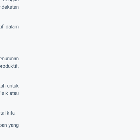
ndekatan
if dalam
penurunan
roduktif,
ah untuk
sik atau
al kita.
upan yang