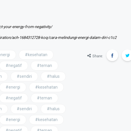
t-your-energy-from-negativity/
iration/ach-1684312728-koq/cara-melindungi-energi-dalam-diri-c1c2
nergi
#kesehatan
Share:
#negatif
#teman
n
#sendiri
#halus
#energi
#kesehatan
#negatif
#teman
n
#sendiri
#halus
#energi
#kesehatan
#negatif
#teman