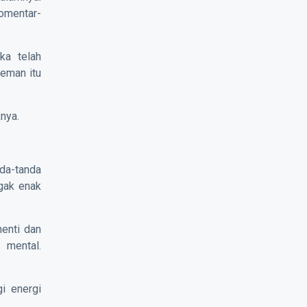
omentar-
ka telah
teman itu
knya.
nda-tanda
ggak enak
henti dan
 mental.
i energi