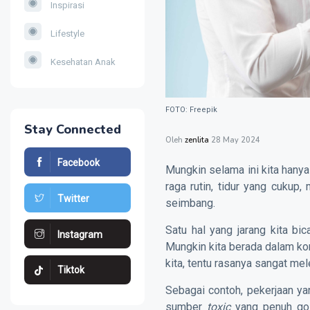
Inspirasi
Lifestyle
Kesehatan Anak
FOTO: Freepik
Stay Connected
Oleh
zenlita
28 May 2024
Facebook
Mungkin selama ini kita hany
raga rutin, tidur yang cukup,
Twitter
seimbang.
Satu hal yang jarang kita bic
Instagram
Mungkin kita berada dalam kon
kita, tentu rasanya sangat mel
Tiktok
Sebagai contoh, pekerjaan yan
sumber
toxic
yang penuh gos