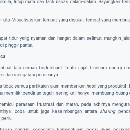
bersila, tutup mata dan tarik napas dalam-dalam. Bayangkan te
n kita. Visualisasikan tempat yang disukai, tempat yang membuat 
mpat tidur yang nyaman dan hangat dalam selimut, mungkin jala
di pinggir pantai.
icu
uat kita cemas berlebihan? Tentu saja! Lindungi energi dar
ri dan mengatasi pemicunya.
 tidak semua pertikaian akan memberikan hasil yang produktif.
au memiliki pendirian teguh, sering kali hanya membuang-buang 
memicu perasaan frustrasi dan marah, pada akhirnya mengura
ntinya, coba untuk jaga keseimbangan antara
sharing
penda
 perlu.
cakapan dengan seseorang kemungkinan besar akan berakhi