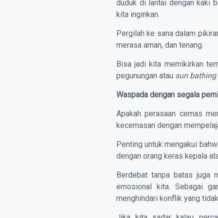
duduk di lantai dengan kaki 
kita inginkan.
Pergilah ke sana dalam pikira
merasa aman, dan tenang.
Bisa jadi kita memikirkan te
pegunungan atau
sun bathing
Waspada dengan segala pem
Apakah perasaan cemas memb
kecemasan dengan mempelaja
Penting untuk mengakui bahwa
dengan orang keras kepala at
Berdebat tanpa batas juga 
emosional kita. Sebagai ga
menghindari konflik yang tidak
Jika kita sadar kalau per