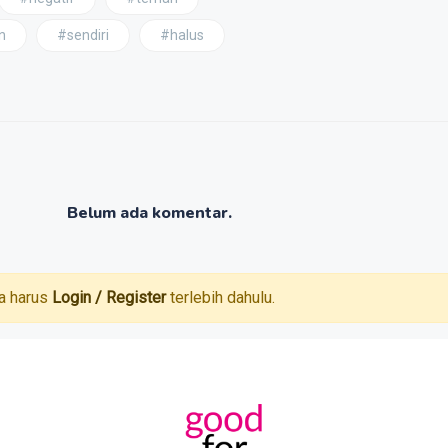
n
#sendiri
#halus
Belum ada komentar.
a harus
Login / Register
terlebih dahulu.