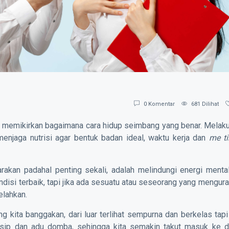
0
Komentar
681
Dilihat
a memikirkan bagaimana cara hidup seimbang yang benar. Melak
 menjaga nutrisi agar bentuk badan ideal, waktu kerja dan
me t
arakan padahal penting sekali, adalah melindungi energi mental
disi terbaik, tapi jika ada sesuatu atau seseorang yang mengur
elahkan.
g kita banggakan, dari luar terlihat sempurna dan berkelas tapi
ip dan adu domba, sehingga kita semakin takut masuk ke d