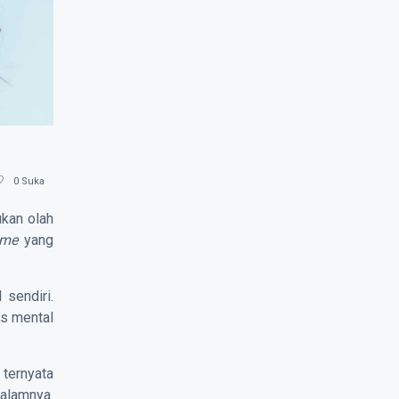
0
Suka
ukan olah
ime
yang
 sendiri.
as mental
 ternyata
alamnya.