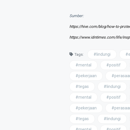
Sumber:
https://hive.com/blog/how-to-protec
https://www.idntimes.com/life/insp
#lindungi
#e
Tags:
#mental
#positif
#pekerjaan
#perasaa
#tegas
#lindungi
#mental
#positif
#pekerjaan
#perasaa
#tegas
#lindungi
#mental
#positif