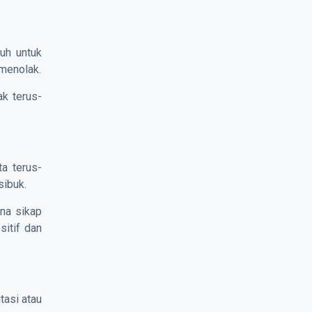
puh untuk
 menolak.
ak terus-
ta terus-
sibuk.
ana sikap
sitif dan
tasi atau