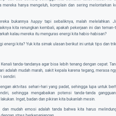
a mereka hanya mengeluh, komplain dan sering melontarkan k
reka bukannya
happy
tapi sebaliknya, malah melelahkan. Ji
iknya kita renungkan kembali, apakah pekerjaan ini dan teman-
darkah kalau mereka itu menguras energi kita habis-habisan?
 energi kita? Yuk kita simak ulasan berikut ini untuk tips dan tri
 Kenali tanda-tandanya agar bisa lebih tenang dengan cepat. Ta
dari adalah mudah marah, sakit kepala karena tegang, merasa n
 sendiri.
 dengan aktvitas sehari-hari yang padat, sehingga lupa untuk ber
ndiri, sehingga mengabaikan potensi tanda-tanda gangguan
 lakukan. Ingat, badan dan pikiran kita bukanlah mesin.
 dan mudah emosi adalah tanda bahwa kita harus melindung
n dengan stres berkepanjangan.