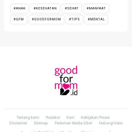
#ANAK
#KESEHATAN
#SEHAT
#MANFAAT
#GFM
#GOODFORMOM
#TIPS
#MENTAL
Tentang kami
Redaksi
Karir
Kebijakan Privasi
Disclaimer
Sitemap
Pedoman Media Siber
Hubungi Kami